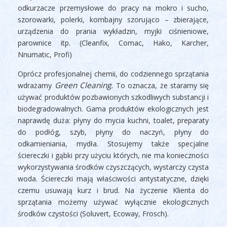
odkurzacze przemysłowe do pracy na mokro i sucho,
szorowarki, polerki, kombajny szorująco – zbierające,
urządzenia do prania wykładzin, myjki ciśnieniowe,
parownice itp.
(Cleanfix, Comac, Hako, Karcher,
Nnumatic, Profi)
Oprócz profesjonalnej chemii, do codziennego sprzątania
Green Cleaning.
wdrażamy
To oznacza, że staramy się
używać produktów pozbawionych szkodliwych substancji i
biodegradowalnych.
Gama produktów ekologicznych jest
naprawdę duża
: płyny do mycia kuchni, toalet, preparaty
do podłóg, szyb, płyny do naczyń, płyny do
odkamieniania, mydła. Stosujemy także specjalne
ściereczki i gąbki przy użyciu których, nie ma konieczności
wykorzystywania środków czyszczących, wystarczy czysta
woda. Ściereczki mają właściwości antystatyczne, dzięki
czemu usuwają kurz i brud. Na życzenie Klienta do
sprzątania możemy używać wyłącznie ekologicznych
środków czystości (Soluvert, Ecoway, Frosch).